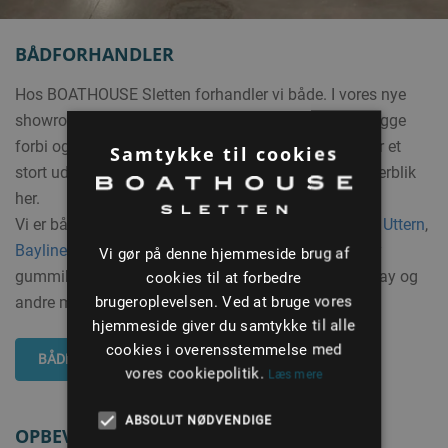
BÅDFORHANDLER
Hos BOATHOUSE Sletten forhandler vi både. I vores nye
showroom på Sletten havn er du velkommen til at kigge
forbi og se et udvalg af de både, vi har til salg. Vi har et
Samtykke til cookies
stort udvalg af nye og brugte både – få det fulde overblik
her.
Vi er bådforhandlere af både nye og brugte både fra
Uttern
,
Bayliner
, Heyday,
Valiant Rib
,
Iron
, Linder og Mercury
Vi gør på denne hjemmeside brug af
gummibåde, samt et udvalg af brugte både fra Searay og
cookies til at forbedre
brugeroplevelsen. Ved at bruge vores
andre mærker.
hjemmeside giver du samtykke til alle
cookies i overensstemmelse med
BÅDE TIL SALG
vores cookiepolitik.
Læs mere
ABSOLUT NØDVENDIGE
OPBEVARING AF BÅDE