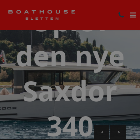
Oplev
den nye
Saxdor
340
<
>