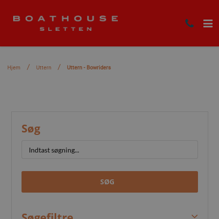
Hjem
Uttern
Uttern - Bowriders
Søg
SØG
Søgefiltre