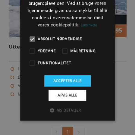
brugeroplevelsen. Ved at bruge vores
hjemmeside giver du samtykke til alle
cookies i overensstemmelse med
vores cookiepolitik.
Læs mere
349.995
Kr.
ABSOLUT NØDVENDIGE
Uttern T65
YDEEVNE
MÅLRETNING
FUNKTIONALITET
Længde: 6.28 m
Bredde: 2.46 m
ACCEPTER ALLE
Vægt: 1274 kg
Max motor: 225 HK
AFVIS ALLE
VIS DETALJER
1