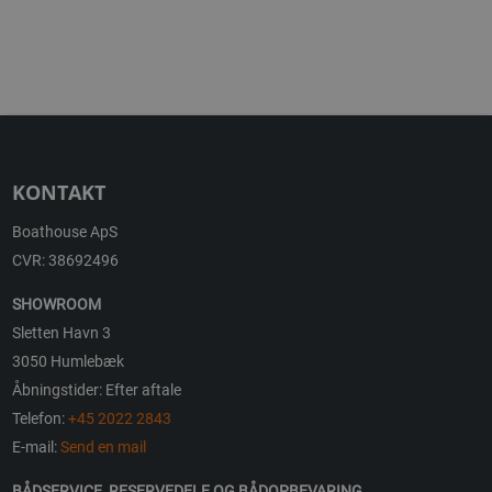
KONTAKT
Boathouse ApS
CVR: 38692496
SHOWROOM
Sletten Havn 3
3050 Humlebæk
Åbningstider: Efter aftale
Telefon:
+45 2022 2843
E-mail:
Send en mail
BÅDSERVICE, RESERVEDELE OG BÅDOPBEVARING