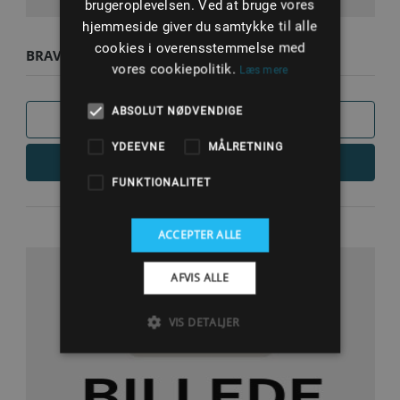
brugeroplevelsen. Ved at bruge vores
hjemmeside giver du samtykke til alle
cookies i overensstemmelse med
BRAVO III X DREV 2.20
vores cookiepolitik.
Læs mere
ABSOLUT NØDVENDIGE
SAMMENLIGN
YDEEVNE
MÅLRETNING
LÆS MERE
FUNKTIONALITET
ACCEPTER ALLE
AFVIS ALLE
VIS DETALJER