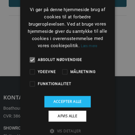
LÆS MERE
Vi gør på denne hjemmeside brug af
cookies til at forbedre
brugeroplevelsen. Ved at bruge vores
hjemmeside giver du samtykke til alle
cookies i overensstemmelse med
1
vores cookiepolitik.
Læs mere
ABSOLUT NØDVENDIGE
YDEEVNE
MÅLRETNING
FUNKTIONALITET
KONTAKT
ACCEPTER ALLE
Boathouse ApS
AFVIS ALLE
CVR: 38692496
SHOWROOM
VIS DETALJER