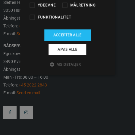
Sletten Havn 3
YDEEVNE
MÅLRETNING
3050 Humlebæk
FUNKTIONALITET
Åbningstider: Efter aftale
Telefon:
+45 2022 2843
E-mail:
Send en mail
ACCEPTER ALLE
BÅDSERVICE, RESERVEDELE OG BÅDOPBEVARING
AFVIS ALLE
Egeskovvej 11
3490 Kvistgård
VIS DETALJER
Åbningstider
Man - Fre: 08:00 – 16:00
Telefon:
+45 2022 2843
E-mail:
Send en mail