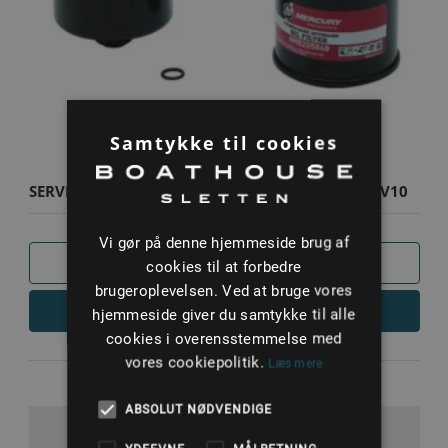
Samtykke til cookies
SERVICEKIT - MERCURY 350/400 HK 4-TAKT 5.7L V10
SEAPRO/V..
Vi gør på denne hjemmeside brug af
SAMMENLIGN
cookies til at forbedre
brugeroplevelsen. Ved at bruge vores
LÆS MERE
hjemmeside giver du samtykke til alle
cookies i overensstemmelse med
vores cookiepolitik.
Læs mere
ABSOLUT NØDVENDIGE