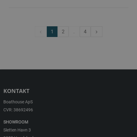
1
2
..
4
KONTAKT
Boathouse ApS
CVR: 38692496
SHOWROOM
Sletten Havn 3