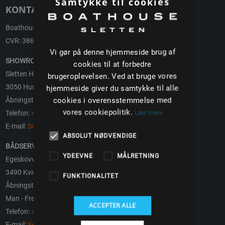
Samtykke til cookies
KONTAKT
Boathouse ApS
CVR: 38692496
Vi gør på denne hjemmeside brug af
SHOWROOM
cookies til at forbedre
Sletten Havn 3
brugeroplevelsen. Ved at bruge vores
3050 Humlebæk
hjemmeside giver du samtykke til alle
cookies i overensstemmelse med
Åbningstider: Efter aftale
vores cookiepolitik.
Telefon:
+45 2022 2843
Læs mere
E-mail:
Send en mail
ABSOLUT NØDVENDIGE
BÅDSERVICE, RESERVEDELE OG BÅDOPBEVARING
YDEEVNE
MÅLRETNING
Egeskovvej 11
3490 Kvistgård
FUNKTIONALITET
Åbningstider
Man - Fre: 08:00 – 16:00
ACCEPTER ALLE
Telefon:
+45 2022 2843
E-mail:
Send en mail