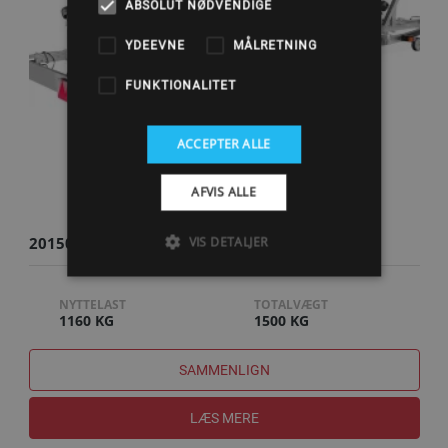
ABSOLUT NØDVENDIGE
YDEEVNE
MÅLRETNING
FUNKTIONALITET
ACCEPTER ALLE
AFVIS ALLE
201500B - 1500KG PREMIUM BÅDTRAILER
VIS DETALJER
NYTTELAST
TOTALVÆGT
1160 KG
1500 KG
SAMMENLIGN
LÆS MERE