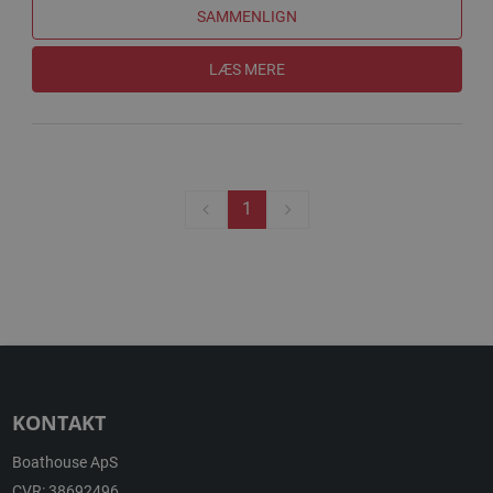
SAMMENLIGN
LÆS MERE
1
KONTAKT
Boathouse ApS
CVR: 38692496