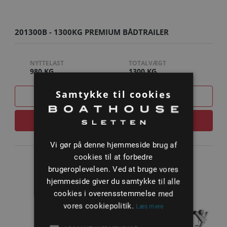
201300B - 1300KG PREMIUM BÅDTRAILER
NYTTELAST
TOTALVÆGT
980 KG
1300 KG
Samtykke til cookies
SAMMENLIGN
LÆS MERE
Vi gør på denne hjemmeside brug af
cookies til at forbedre
brugeroplevelsen. Ved at bruge vores
hjemmeside giver du samtykke til alle
cookies i overensstemmelse med
vores cookiepolitik.
Læs mere