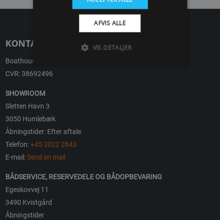
AFVIS ALLE
KONTAKT
VIS DETALJER
Boathouse ApS
CVR: 38692496
SHOWROOM
Sletten Havn 3
3050 Humlebæk
Åbningstider: Efter aftale
Telefon:
+45 2022 2843
E-mail:
Send en mail
BÅDSERVICE, RESERVEDELE OG BÅDOPBEVARING
Egeskovvej 11
3490 Kvistgård
Åbningstider