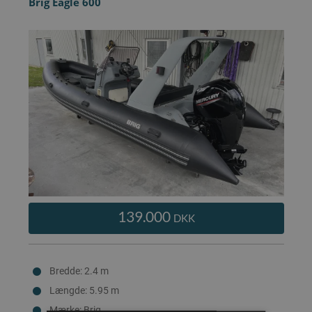
Brig Eagle 600
139.000
DKK
Bredde: 2.4 m
Længde: 5.95 m
Mærke: Brig